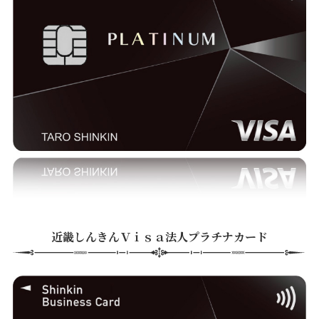
近畿しんきんＶｉｓａ法人プラチナカード