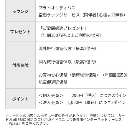
プライオリティパス
ラウンジ
空港ラウンジサービス（同伴者1名様まで無料）
「ご愛顧感謝プレゼント」
プレゼント
（年間100万円以上ご利用の場合）
海外旅行傷害保険（最高1億円）
国内旅行傷害保険（最高1億円）
付帯保険
お買物安心保険〈動産総合保険〉（年間最高500
航空便遅延保険
＜個人会員＞ 200円（税込）につき2ポイント
ポイント
＜法人会員＞ 1,000円（税込）につき2ポイント
※サービスの内容によっては一定の条件があります。詳細については、カー
ドお届け時に同封のご利用ガイドまたは会員専用インターネットサービス
「Vpass」をご覧ください。